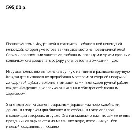
595,00
р.
Добавить в корзину
Познакомьтесь с «Кудряшкой в колпачке» — обаятельной новогодней
непоседой, которая уже готова занять своё место на праздничной ёлке!
Своими золотистыми завитками, забавным взглядом и ярким красным
колпачком она создаёт атмосферу уюта, радости и ожидания чудес.
Игрушка полностью выполнена вручную из глины и расписана вручную.
Каждая деталь тщательно проработана мастером: от озорной мордочки
до кудрявой шубки с золотистыми завитками. Благодаря ручной работе
каждая «Кудряшка в колпачке» уникальна и обладает собственным
характером.
Эта милая овечка станет прекрасным украшением новогодней ёлки,
душевным подарком для близких или особенным экземпляром
в коллекции авторских игрушек. Она напоминает о том, что самые тёплые
праздники складываются из маленьких чудес, искренних улыбок
и вещей, созданных с любовью.